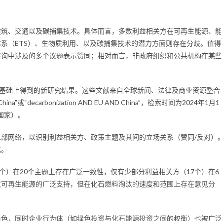
建筑、交通以及碳捕集技术。具体而言，多数利益相关方在可再生能源、
系（ETS）、生物质利用、以及碳捕集技术的潜力方面则存在分歧。值得
咨询中涉及的多个议题表示赞同；相对而言，非政府组织和公共机构在某
）基础上得到的新研究结果。这些文献来自全球新闻、法律及商业资源整合
China”或“decarbonization AND EU AND China”，检索时间为2024年1月1
国家）。
部网络，以识别利益相关方、政策主题及其间的立场关系（赞同/反对）
化。
个）在20个主题上存在广泛一致性，仅有少部分利益相关方（17个）在6
大可再生能源的广泛支持，但在化石燃料淘汰的速度和范围上存在意见分
角色，同时企业行为体（如绿色投资与化石能源投资之间的权衡）也被广