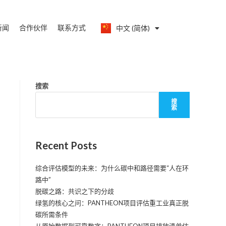
新闻
合作伙伴
联系方式
中文 (简体)
English
搜索
搜
索
Recent Posts
综合评估模型的未来：为什么碳中和路径需要“人在环
路中”
脱碳之路：共识之下的分歧
绿氢的核心之问：PANTHEON项目评估重工业真正脱
碳所需条件